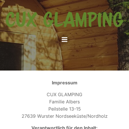
Springe
zum
Inhalt
Impressum
CUX GLAMPING
Familie Albers
Peilstelle 13-15
27639 Wurster Nordseeküste/Nordholz
Verantwortlich für den Inhalt: